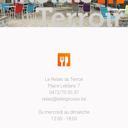
Le Relais du Terroir
Place Leblanc 7
0472/70.05.37
relais@lateignouse.be
_
Du mercredi au dimanche
12:00 - 18:00